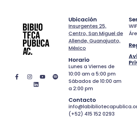
Ubicación
Se
Insurgentes 25,
WIF
Centro, San Miguel de
Áre
Allende, Guanajuato,
Re
México
Av
Horario
Pr
Lunes a Viernes de
10:00 am a 5:00 pm
Sábados de 10:00 am
a 2:00 pm
Contacto
info@labibliotecapublica.o
(+52) 415 152 0293