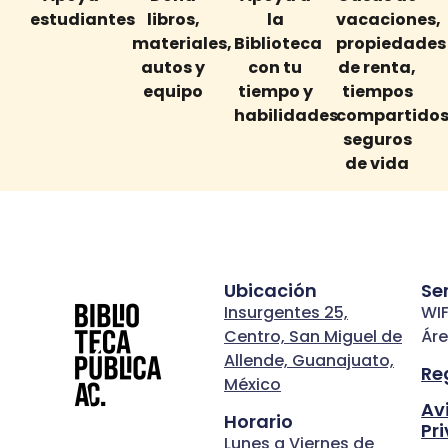
estudiantes
libros,
la
vacaciones,
materiales,
Biblioteca
propiedades
autos y
con tu
de renta,
equipo
tiempo y
tiempos
habilidades
compartidos
seguros
de vida
Ubicación
Se
Insurgentes 25,
WIF
Centro, San Miguel de
Áre
Allende, Guanajuato,
Re
México
Av
Horario
Pr
Lunes a Viernes de