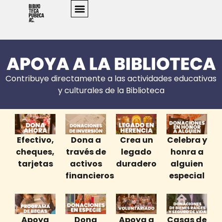
Contribuye directamente a las actividades educativas
y culturales de la Biblioteca
Efectivo,
Dona a
Crea un
Celebra y
cheques,
través de
legado
honra a
tarjetas
activos
duradero
alguien
financieros
especial
Apoya
Dona
Apoya a
Casas de