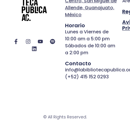
Centro, San Miguel de
Áre
Allende, Guanajuato,
Re
México
Av
Horario
Pr
Lunes a Viernes de
10:00 am a 5:00 pm
Sábados de 10:00 am
a 2:00 pm
Contacto
info@labibliotecapublica.o
(+52) 415 152 0293
© All Rights Reserved.