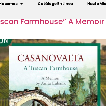
 Hacemos
Presentación de libro
Catálogo En Línea
Hazte Mi
an Farmhouse” A Memoir by