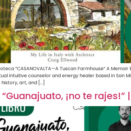
Biblioteca “CASANOVALTA—A Tuscan Farmhouse” A Memoir by 
tual intuitive counselor and energy healer based in San Mi
history, art, and […]
“Guanajuato, ¡no te rajes!” | 