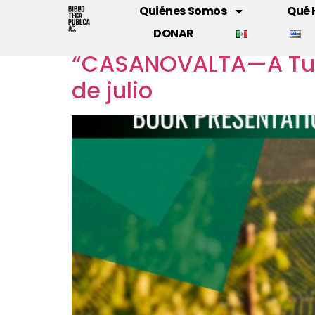
Event Category:
Quiénes Somos
Qué
DONAR
“CASANOVALTA—A Tusc
de julio