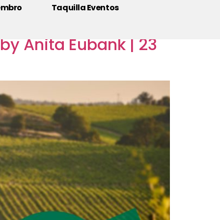
embro
Taquilla Eventos
 Anita Eubank | 23