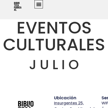
TAQUILLA
EVENTOS
CULTURALES
J U L I O
Ubicación
Se
Insurgentes 25,
WIF