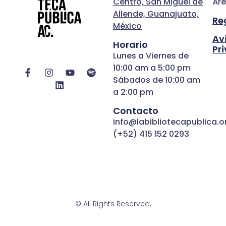
Centro, San Miguel de
Áre
Allende, Guanajuato,
Re
México
Av
Horario
Pr
Lunes a Viernes de
10:00 am a 5:00 pm
Sábados de 10:00 am
a 2:00 pm
Contacto
info@labibliotecapublica.o
(+52) 415 152 0293
© All Rights Reserved.