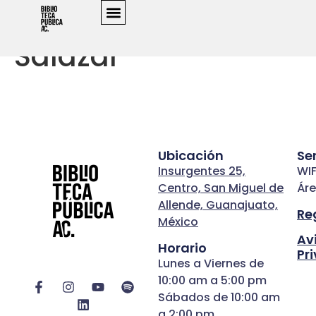
Author:
Ariadna
Salazar
Ubicación
Se
Insurgentes 25,
WIF
Centro, San Miguel de
Áre
Allende, Guanajuato,
Re
México
Av
Horario
Pr
Lunes a Viernes de
10:00 am a 5:00 pm
Sábados de 10:00 am
a 2:00 pm