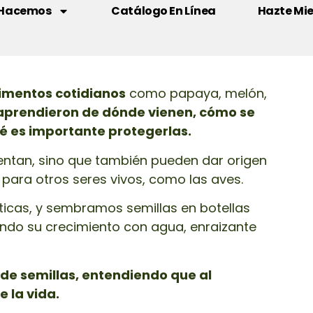
 Hacemos
Catálogo En Línea
Hazte Mi
LLAS
tro de cada semilla vive una futura
limentos cotidianos
como papaya, melón,
 aprendieron de dónde vienen, cómo se
ué es importante protegerlas.
ntan, sino que también pueden dar origen
 para otros seres vivos, como las aves.
icas, y sembramos semillas en botellas
ando su crecimiento con agua, enraizante
de semillas, entendiendo que al
e la vida.