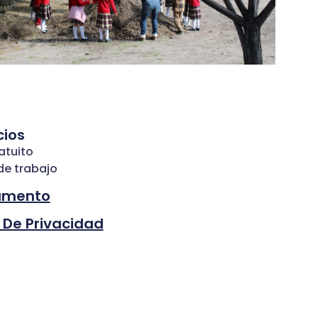
cios
atuito
de trabajo
amento
 De Privacidad