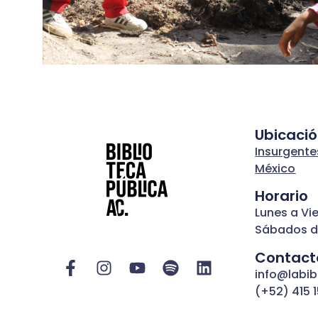
Ubicaci
Insurgente
México
Horario
Lunes a Vi
Sábados d
Contact
info@labib
(+52) 415 